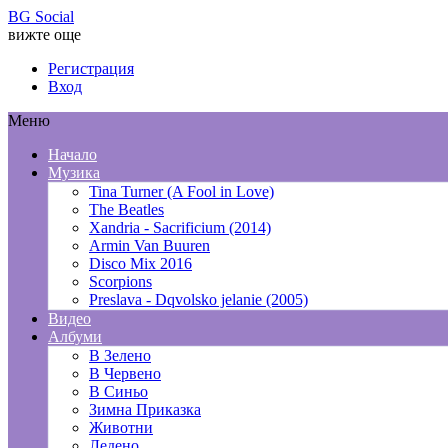
BG Social
вижте още
Регистрация
Вход
Меню
Начало
Музика
Tina Turner (A Fool in Love)
The Beatles
Xandria - Sacrificium (2014)
Armin Van Buuren
Disco Mix 2016
Scorpions
Preslava - Dqvolsko jelanie (2005)
Видео
Албуми
В Зелено
В Червено
В Синьо
Зимна Приказка
Животни
Ледено