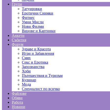
Групи
Татуировки
Еротични Снимки
Фитнес
Умни Мисли
Нови Филми
Вицове и Картинки
Анкети
Събития
Форум
Здраве и Красота
Игри и Забавления
Смях
Секс и Еротика
Запознанства
Хоби
Пътешествия и Туризъм
Кулинар
Мода
Специалист по всичко
Файлове
Обяви
Работа
Новини