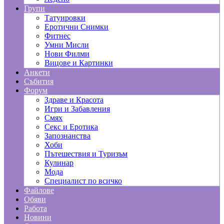
Групи
Татуировки
Еротични Снимки
Фитнес
Умни Мисли
Нови Филми
Вицове и Картинки
Анкети
Събития
Форум
Здраве и Красота
Игри и Забавления
Смях
Секс и Еротика
Запознанства
Хоби
Пътешествия и Туризъм
Кулинар
Мода
Специалист по всичко
Файлове
Обяви
Работа
Новини