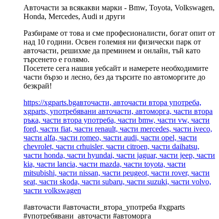
Авточасти за всякакви марки - Bmw, Toyota, Volkswagen,
Honda, Mercedes, Audi и други
Разбираме от това и сме професионалисти, богат опит от
над 10 години. Освен големия ни физически парк от
авточасти, решихме да преминем и онлайн, тъй като
търсенето е голямо.
Посетете сега нашия уебсайт и намерете необходимите
части бързо и лесно, без да търсите по автоморгите до
безкрай!
https://xgparts.bgавточасти, авточасти втора употреба,
xgparts, употребявани авточасти, автоморга, части втора
ръка, части втора употреба, части bmw, части vw, части
ford, части fiat, части renault, части mercedes, части iveco,
части alfa, части romeo, части audi, части opel, части
chevrolet, части crhuisler, части citroen, части daihatsu,
части honda, части hyundai, части jaguar, части jeep, части
kia, части lancia, части mazda, части toyota, части
mitsubishi, части nissan, части peugeot, части rover, части
seat, части skoda, части subaru, части suzuki, части volvo,
части volkswagen
#авточасти #авточасти_втора_употреба #xgparts
#употребявани_авточасти #автоморга