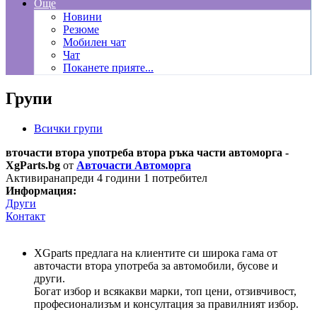
Още
Новини
Резюме
Мобилен чат
Чат
Поканете прияте...
Групи
Всички групи
вточасти втора употреба втора ръка части автоморга -
XgParts.bg
от
Авточасти Автоморга
Активиранапреди 4 години
1 потребител
Информация:
Други
Контакт
XGparts предлага на клиентите си широка гама от
авточасти втора употреба за автомобили, бусове и
други.
Богат избор и всякакви марки, топ цени, отзивчивост,
професионализъм и консултация за правилният избор.