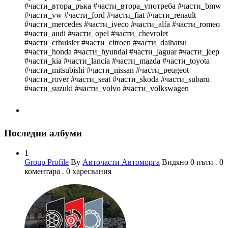
#части_втора_ръка #части_втора_употреба #части_bmw
#части_vw #части_ford #части_fiat #части_renault
#части_mercedes #части_iveco #части_alfa #части_romeo
#части_audi #части_opel #части_chevrolet
#части_crhuisler #части_citroen #части_daihatsu
#части_honda #части_hyundai #части_jaguar #части_jeep
#части_kia #части_lancia #части_mazda #части_toyota
#части_mitsubishi #части_nissan #части_peugeot
#части_rover #части_seat #части_skoda #части_subaru
#части_suzuki #части_volvo #части_volkswagen
Последни албуми
1
Group Profile
By
Авточасти Автоморга
Видяно 0 пъти
.
0
коментара
.
0 харесвания