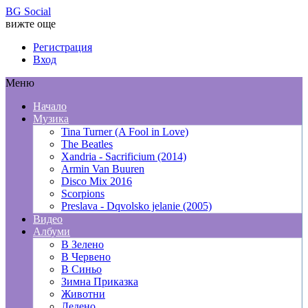
BG Social
вижте още
Регистрация
Вход
Меню
Начало
Музика
Tina Turner (A Fool in Love)
The Beatles
Xandria - Sacrificium (2014)
Armin Van Buuren
Disco Mix 2016
Scorpions
Preslava - Dqvolsko jelanie (2005)
Видео
Албуми
В Зелено
В Червено
В Синьо
Зимна Приказка
Животни
Ледено