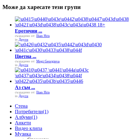
Може да харесате тези групи
Еротични ...
създадено от:
Ilian Hris
in
Други
Цветна ...
създадено от:
Megi Georgieva
in
Други
Аз съм ...
създадено от:
Ilian Hris
in
Други
Стена
Потребители
(1)
Албуми
(1)
Анкети
Видео клипа
Музика