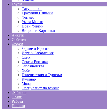
Групи
Татуировки
Еротични Снимки
Фитнес
Умни Мисли
Нови Филми
Вицове и Картинки
Анкети
Събития
Форум
Здраве и Красота
Игри и Забавления
Смях
Секс и Еротика
Запознанства
Хоби
Пътешествия и Туризъм
Кулинар
Мода
Специалист по всичко
Файлове
Обяви
Работа
Новини