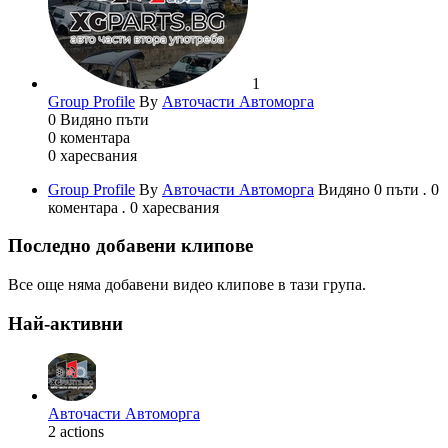
1
Group Profile
By
Авточасти Автоморга
0
Видяно пъти
0
коментара
0
харесвания
Group Profile
By
Авточасти Автоморга
Видяно 0 пъти
.
0
коментара
.
0 харесвания
Последно добавени клипове
Все още няма добавени видео клипове в тази група.
Най-активни
Авточасти Автоморга
2 actions