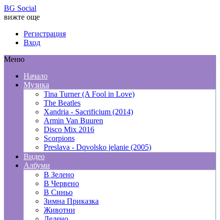
BG Social
вижте още
Регистрация
Вход
Меню
Начало
Музика
Tina Turner (A Fool in Love)
The Beatles
Xandria - Sacrificium (2014)
Armin Van Buuren
Disco Mix 2016
Scorpions
Preslava - Dqvolsko jelanie (2005)
Видео
Албуми
В Зелено
В Червено
В Синьо
Зимна Приказка
Животни
Ледено