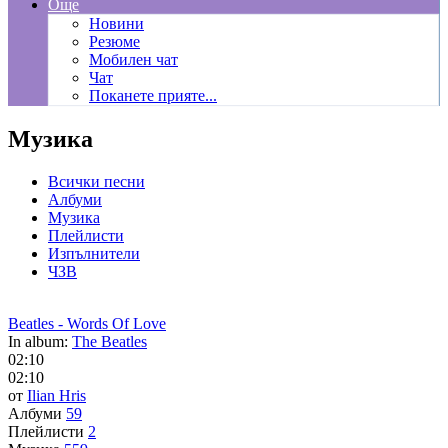
Още
Новини
Резюме
Мобилен чат
Чат
Поканете прияте...
Музика
Всички песни
Албуми
Музика
Плейлисти
Изпълнители
ЧЗВ
Beatles - Words Of Love
In album:
The Beatles
02:10
02:10
от
Ilian Hris
Албуми
59
Плейлисти
2