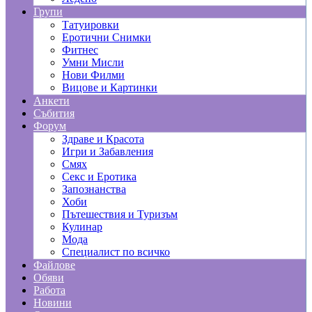
Групи
Татуировки
Еротични Снимки
Фитнес
Умни Мисли
Нови Филми
Вицове и Картинки
Анкети
Събития
Форум
Здраве и Красота
Игри и Забавления
Смях
Секс и Еротика
Запознанства
Хоби
Пътешествия и Туризъм
Кулинар
Мода
Специалист по всичко
Файлове
Обяви
Работа
Новини